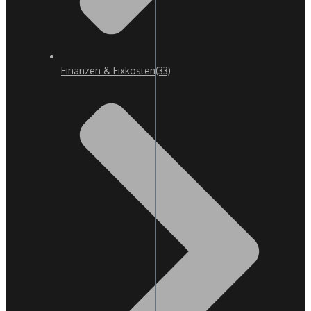
Finanzen & Fixkosten
(33)