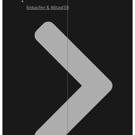
Einkaufen & Alltag
(33)