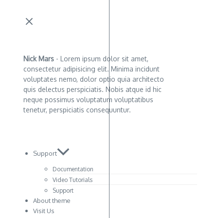
Nick Mars
- Lorem ipsum dolor sit amet,
consectetur adipisicing elit. Minima incidunt
voluptates nemo, dolor optio quia architecto
quis delectus perspiciatis. Nobis atque id hic
neque possimus voluptatum voluptatibus
tenetur, perspiciatis consequuntur.
Support
Documentation
Video Tutorials
Support
About theme
Visit Us