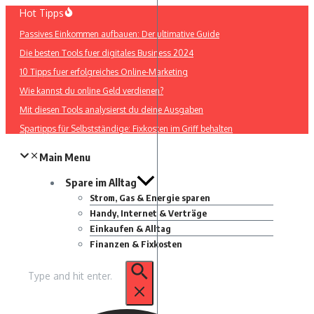
Zum
Hot Tipps
Inhalt
Passives Einkommen aufbauen: Der ultimative Guide
springen
Die besten Tools fuer digitales Business 2024
10 Tipps fuer erfolgreiches Online-Marketing
Wie kannst du online Geld verdienen?
Mit diesen Tools analysierst du deine Ausgaben
Spartipps für Selbstständige: Fixkosten im Griff behalten
Main Menu
Spare im Alltag
Strom, Gas & Energie sparen
Handy, Internet & Verträge
Einkaufen & Alltag
Finanzen & Fixkosten
Suche
nach: