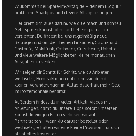
Willkommen bei Spare-im-Alltag.de – deinem Blog für
praktische Spartipps und clevere Alltagslösungen.
Hier dreht sich alles darum, wie du einfach und schnell
Geld sparen kannst, ohne auf Lebensqualität zu
verzichten. Du findest bei uns regelmäßig neue
Beiträge rund um die Themen Einkaufen, Strom- und
Gastarife, Mobilfunk, Cashback, Gutscheine, Rabatte
und viele weitere Möglichkeiten, deine monatlichen
Ausgaben zu senken.
Wir zeigen dir Schritt für Schritt, wie du Anbieter
wechselst, Bonusaktionen nutzt und wie du mit
kleinen Veränderungen im Alltag dauerhaft mehr Geld
im Portemonnaie behältst.
Außerdem findest du in vielen Artikeln Videos mit
Anleitungen, damit du unsere Tipps sofort umsetzen
kannst. In einigen Fällen verlinken wir auf
Partnerseiten – wenn du darüber bestellst oder
wechselst, erhalten wir eine kleine Provision. Für dich
bleibt alles kostenlos.