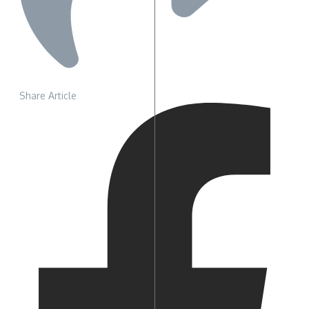
Share Article