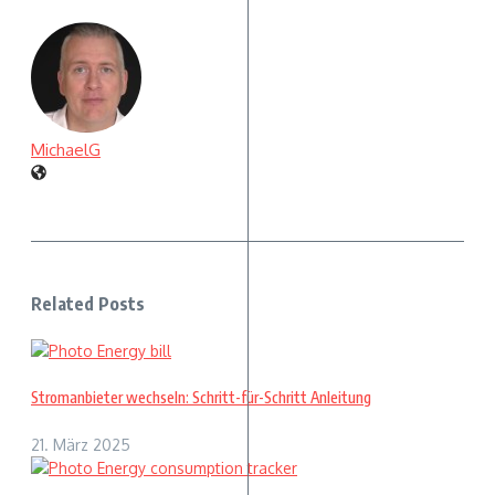
MichaelG
Related Posts
Stromanbieter wechseln: Schritt-für-Schritt Anleitung
21. März 2025