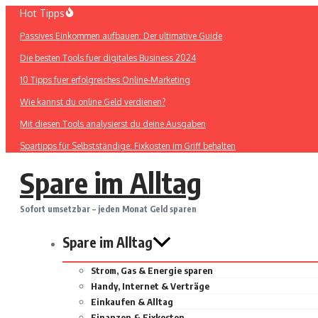
Zum
Hot Tipps
Inhalt
Passives Einkommen aufbauen: Der ultimative Guide
springen
Die besten Tools fuer digitales Business 2024
10 Tipps fuer erfolgreiches Online-Marketing
Wie kannst du online Geld verdienen?
Mit diesen Tools analysierst du deine Ausgaben
Spartipps für Selbstständige: Fixkosten im Griff behalten
Spare im Alltag
Sofort umsetzbar – jeden Monat Geld sparen
Spare im Alltag
Strom, Gas & Energie sparen
Handy, Internet & Verträge
Einkaufen & Alltag
Finanzen & Fixkosten