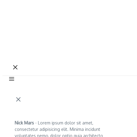
Nick Mars
- Lorem ipsum dolor sit amet,
consectetur adipisicing elit. Minima incidunt
voluptates nemo, dolor optio quia architecto